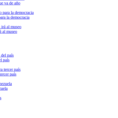
ue va de año
para la democracia
rá al museo
l país
ercer país
zuela