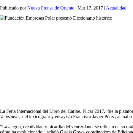
Publicado por
Nueva Prensa de Oriente
|
Mar 17, 2017
|
Actualidad
|
La Feria Internacional del Libro del Caribe, Filcar 2017, fue la plat
Venezuela
, del lexicógrafo y ensayista Francisco Javier Pérez, actual
“La alegría, creatividad y picardía del venezolano se reflejan en su ora
cómo ha evolucionado”, señaló Gisela Goyo, coordinadora de Edicion