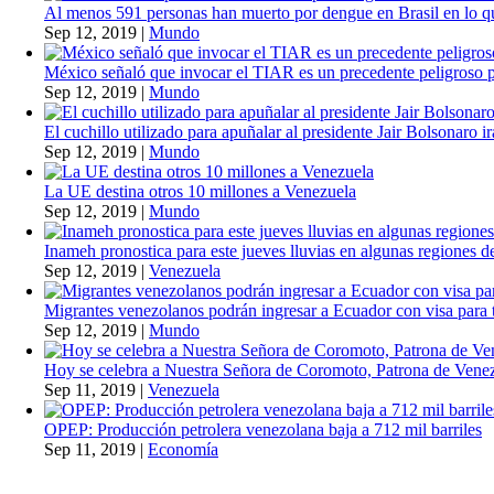
Al menos 591 personas han muerto por dengue en Brasil en lo q
Sep 12, 2019
|
Mundo
México señaló que invocar el TIAR es un precedente peligroso 
Sep 12, 2019
|
Mundo
El cuchillo utilizado para apuñalar al presidente Jair Bolsonaro i
Sep 12, 2019
|
Mundo
La UE destina otros 10 millones a Venezuela
Sep 12, 2019
|
Mundo
Inameh pronostica para este jueves lluvias en algunas regiones de
Sep 12, 2019
|
Venezuela
Migrantes venezolanos podrán ingresar a Ecuador con visa para t
Sep 12, 2019
|
Mundo
Hoy se celebra a Nuestra Señora de Coromoto, Patrona de Vene
Sep 11, 2019
|
Venezuela
OPEP: Producción petrolera venezolana baja a 712 mil barriles
Sep 11, 2019
|
Economía