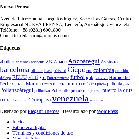
Nueva Prensa
Avenida Intercomunal Jorge Rodríguez, Sector Las Garzas, Centro
Empresarial NUEVA PRENSA, Lechería, Anzoátegui, Venezuela.
Teléfono: +58 (0281) 6001800
Contacto: redaccion@nprensa.com
Etiquetas
Anzoátegui
abatido
Anaco
AN
Asesinato
abatidos
accidente
Cicpc
barcelona
colombia
billetes
béisbol
cne
detenidos
brasil
fútbol
EEUU
El Tigre
gnb
Homicidio
diálogo
Enfrentamiento
gobierno
Maduro
muerto
Lechería
película
mud
muerte
méxico
pdvsa
lvbp
pnb
Polianzoátegui
puerto la cruz
Polisotillo
presidente
protesta
polibolivar
venezuela
robo
Trump
TSJ
vinotinto
Transporte
Diseñado por
Elegant Themes
| Desarrollado por
WordPress
Inicio
Biblioteca digital
Términos y condiciones de uso
Mapa de Sitio