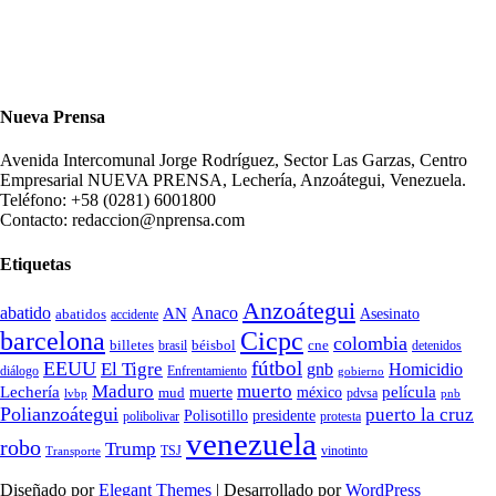
Nueva Prensa
Avenida Intercomunal Jorge Rodríguez, Sector Las Garzas, Centro
Empresarial NUEVA PRENSA, Lechería, Anzoátegui, Venezuela.
Teléfono: +58 (0281) 6001800
Contacto: redaccion@nprensa.com
Etiquetas
Anzoátegui
abatido
Anaco
AN
Asesinato
abatidos
accidente
Cicpc
barcelona
colombia
billetes
béisbol
cne
detenidos
brasil
fútbol
EEUU
El Tigre
gnb
Homicidio
diálogo
Enfrentamiento
gobierno
Maduro
muerto
Lechería
película
mud
muerte
méxico
pdvsa
lvbp
pnb
Polianzoátegui
puerto la cruz
Polisotillo
presidente
protesta
polibolivar
venezuela
robo
Trump
TSJ
vinotinto
Transporte
Diseñado por
Elegant Themes
| Desarrollado por
WordPress