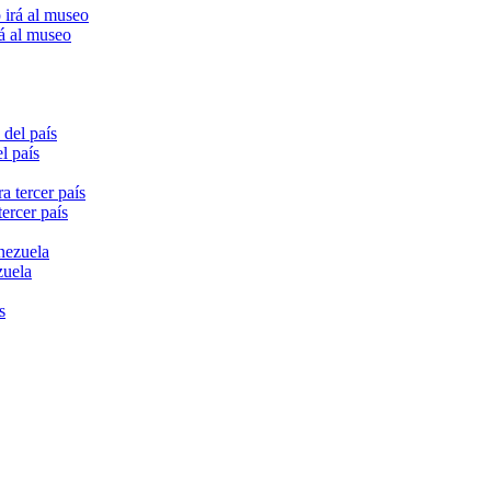
rá al museo
l país
ercer país
zuela