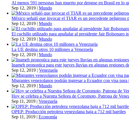
Al menos 591 personas han muerto por dengue en Brasil en lo q
Sep 12, 2019
|
Mundo
México señaló que invocar el TIAR es un precedente peligroso 
Sep 12, 2019
|
Mundo
El cuchillo utilizado para apuñalar al presidente Jair Bolsonaro i
Sep 12, 2019
|
Mundo
La UE destina otros 10 millones a Venezuela
Sep 12, 2019
|
Mundo
Inameh pronostica para este jueves lluvias en algunas regiones de
Sep 12, 2019
|
Venezuela
Migrantes venezolanos podrán ingresar a Ecuador con visa para t
Sep 12, 2019
|
Mundo
Hoy se celebra a Nuestra Señora de Coromoto, Patrona de Vene
Sep 11, 2019
|
Venezuela
OPEP: Producción petrolera venezolana baja a 712 mil barriles
Sep 11, 2019
|
Economía