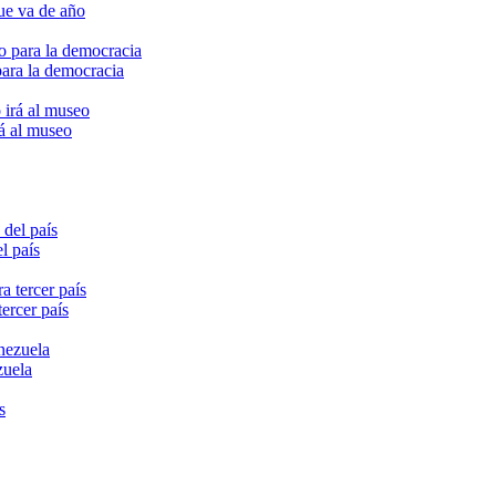
ue va de año
para la democracia
rá al museo
l país
ercer país
zuela