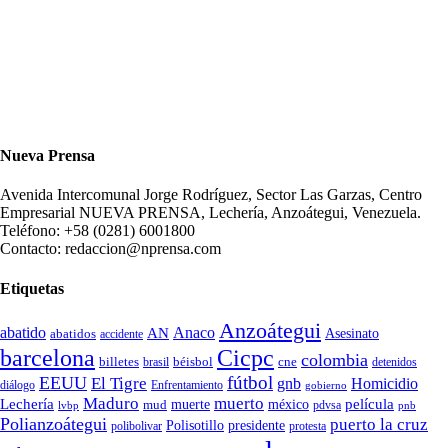
Nueva Prensa
Avenida Intercomunal Jorge Rodríguez, Sector Las Garzas, Centro
Empresarial NUEVA PRENSA, Lechería, Anzoátegui, Venezuela.
Teléfono: +58 (0281) 6001800
Contacto: redaccion@nprensa.com
Etiquetas
Anzoátegui
abatido
Anaco
AN
Asesinato
abatidos
accidente
Cicpc
barcelona
colombia
billetes
béisbol
cne
detenidos
brasil
fútbol
EEUU
El Tigre
gnb
Homicidio
diálogo
Enfrentamiento
gobierno
Maduro
muerto
Lechería
película
mud
muerte
méxico
pdvsa
lvbp
pnb
Polianzoátegui
puerto la cruz
Polisotillo
presidente
protesta
polibolivar