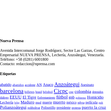
Nueva Prensa
Avenida Intercomunal Jorge Rodríguez, Sector Las Garzas, Centro
Empresarial NUEVA PRENSA, Lechería, Anzoátegui, Venezuela.
Teléfono: +58 (0281) 6001800
Contacto: redaccion@nprensa.com
Etiquetas
Anzoátegui
abatido
Anaco
AN
Asesinato
abatidos
accidente
Cicpc
barcelona
colombia
billetes
béisbol
cne
detenidos
brasil
fútbol
EEUU
El Tigre
gnb
Homicidio
diálogo
Enfrentamiento
gobierno
Maduro
muerto
Lechería
película
mud
muerte
méxico
pdvsa
lvbp
pnb
Polianzoátegui
puerto la cruz
Polisotillo
presidente
protesta
polibolivar