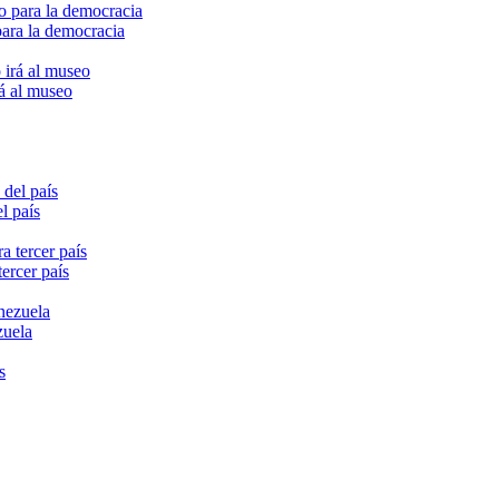
para la democracia
rá al museo
l país
ercer país
zuela