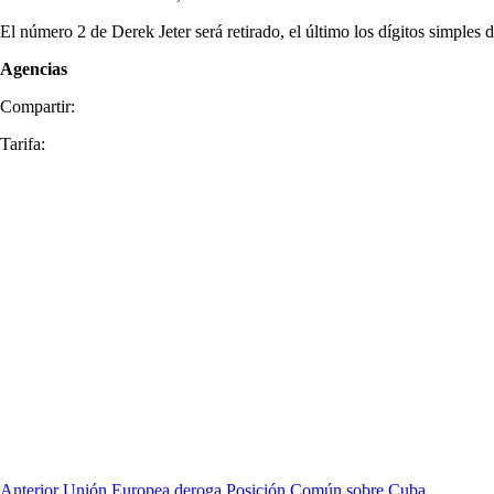
El número 2 de Derek Jeter será retirado, el último los dígitos simples
Agencias
Compartir:
Tarifa:
Anterior
Unión Europea deroga Posición Común sobre Cuba