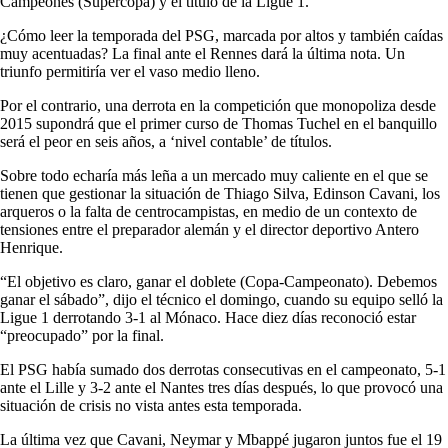
Campeones (Supercopa) y el título de la Ligue 1.
¿Cómo leer la temporada del PSG, marcada por altos y también caídas
muy acentuadas? La final ante el Rennes dará la última nota. Un
triunfo permitiría ver el vaso medio lleno.
Por el contrario, una derrota en la competición que monopoliza desde
2015 supondrá que el primer curso de Thomas Tuchel en el banquillo
será el peor en seis años, a ‘nivel contable’ de títulos.
Sobre todo echaría más leña a un mercado muy caliente en el que se
tienen que gestionar la situación de Thiago Silva, Edinson Cavani, los
arqueros o la falta de centrocampistas, en medio de un contexto de
tensiones entre el preparador alemán y el director deportivo Antero
Henrique.
“El objetivo es claro, ganar el doblete (Copa-Campeonato). Debemos
ganar el sábado”, dijo el técnico el domingo, cuando su equipo selló la
Ligue 1 derrotando 3-1 al Mónaco. Hace diez días reconoció estar
“preocupado” por la final.
El PSG había sumado dos derrotas consecutivas en el campeonato, 5-1
ante el Lille y 3-2 ante el Nantes tres días después, lo que provocó una
situación de crisis no vista antes esta temporada.
La última vez que Cavani, Neymar y Mbappé jugaron juntos fue el 19