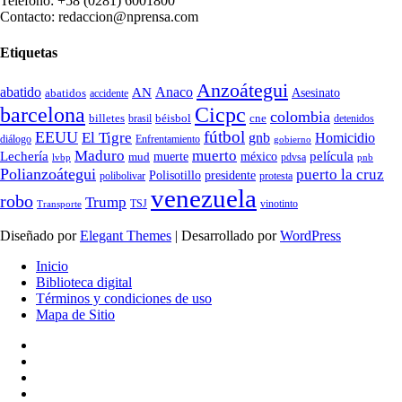
Teléfono: +58 (0281) 6001800
Contacto: redaccion@nprensa.com
Etiquetas
Anzoátegui
abatido
Anaco
AN
Asesinato
abatidos
accidente
Cicpc
barcelona
colombia
billetes
béisbol
cne
detenidos
brasil
fútbol
EEUU
El Tigre
gnb
Homicidio
diálogo
Enfrentamiento
gobierno
Maduro
muerto
Lechería
película
mud
muerte
méxico
pdvsa
lvbp
pnb
Polianzoátegui
puerto la cruz
Polisotillo
presidente
protesta
polibolivar
venezuela
robo
Trump
TSJ
vinotinto
Transporte
Diseñado por
Elegant Themes
| Desarrollado por
WordPress
Inicio
Biblioteca digital
Términos y condiciones de uso
Mapa de Sitio