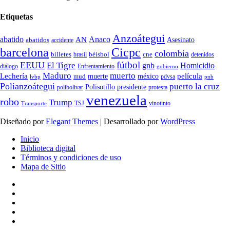
Etiquetas
Anzoátegui
abatido
Anaco
AN
Asesinato
abatidos
accidente
Cicpc
barcelona
colombia
billetes
béisbol
cne
detenidos
brasil
fútbol
EEUU
El Tigre
gnb
Homicidio
diálogo
Enfrentamiento
gobierno
Maduro
muerto
Lechería
película
mud
muerte
méxico
pdvsa
lvbp
pnb
Polianzoátegui
puerto la cruz
Polisotillo
presidente
protesta
polibolivar
venezuela
robo
Trump
TSJ
vinotinto
Transporte
Diseñado por
Elegant Themes
| Desarrollado por
WordPress
Inicio
Biblioteca digital
Términos y condiciones de uso
Mapa de Sitio