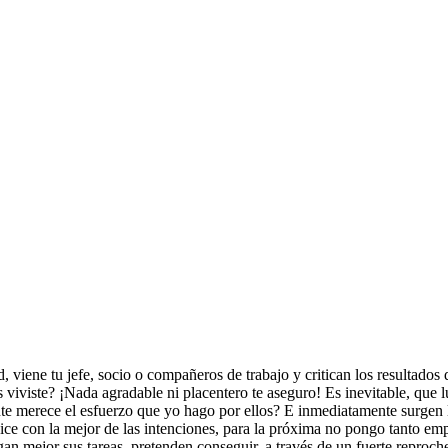
, viene tu jefe, socio o compañeros de trabajo y critican los resultados
viviste? ¡Nada agradable ni placentero te aseguro! Es inevitable, que lu
e merece el esfuerzo que yo hago por ellos? E inmediatamente surgen l
ice con la mejor de las intenciones, para la próxima no pongo tanto e
an mejor sus tareas, pretenden conseguir, a través de un fuerte reproch