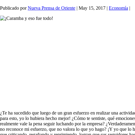
Publicado por
Nueva Prensa de Oriente
|
May 15, 2017
|
Economía
|
¿Te ha sucedido que luego de un gran esfuerzo en realizar una actividad
para esto, yo lo hubiera hecho mejor! ¿Cómo te sentiste, qué emociones 
realmente vale la pena seguir luchando por la empresa? ¿Verdaderament
no reconoce mi esfuerzo, que no valora lo que yo hago? ¡Y yo que lo h
que criticando, regañando y reprimiendo, logran que sus seguidores hag