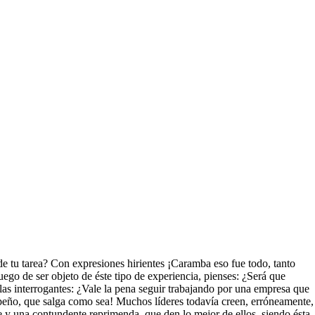
 de tu tarea? Con expresiones hirientes ¡Caramba eso fue todo, tanto
ego de ser objeto de éste tipo de experiencia, pienses: ¿Será que
as interrogantes: ¿Vale la pena seguir trabajando por una empresa que
mpeño, que salga como sea! Muchos líderes todavía creen, erróneamente,
e y una contundente reprimenda, que den lo mejor de ellos, siendo ésta