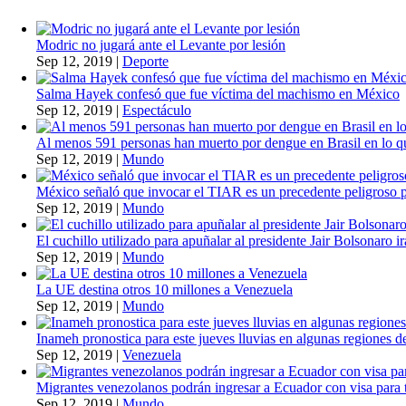
Modric no jugará ante el Levante por lesión
Sep 12, 2019
|
Deporte
Salma Hayek confesó que fue víctima del machismo en México
Sep 12, 2019
|
Espectáculo
Al menos 591 personas han muerto por dengue en Brasil en lo q
Sep 12, 2019
|
Mundo
México señaló que invocar el TIAR es un precedente peligroso 
Sep 12, 2019
|
Mundo
El cuchillo utilizado para apuñalar al presidente Jair Bolsonaro i
Sep 12, 2019
|
Mundo
La UE destina otros 10 millones a Venezuela
Sep 12, 2019
|
Mundo
Inameh pronostica para este jueves lluvias en algunas regiones de
Sep 12, 2019
|
Venezuela
Migrantes venezolanos podrán ingresar a Ecuador con visa para t
Sep 12, 2019
|
Mundo