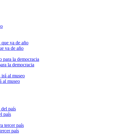
ue va de año
para la democracia
rá al museo
l país
ercer país