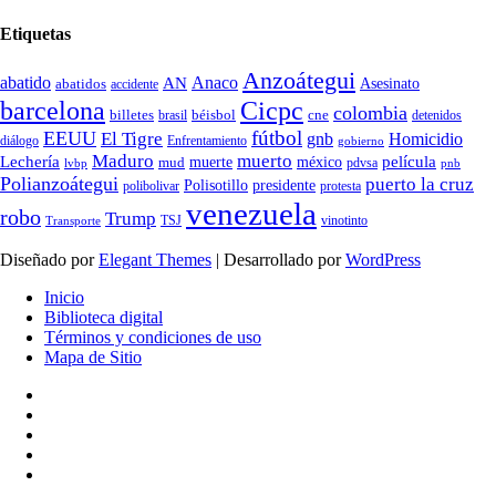
Etiquetas
Anzoátegui
abatido
Anaco
AN
Asesinato
abatidos
accidente
Cicpc
barcelona
colombia
billetes
béisbol
cne
detenidos
brasil
fútbol
EEUU
El Tigre
gnb
Homicidio
diálogo
Enfrentamiento
gobierno
Maduro
muerto
Lechería
película
mud
muerte
méxico
pdvsa
lvbp
pnb
Polianzoátegui
puerto la cruz
Polisotillo
presidente
protesta
polibolivar
venezuela
robo
Trump
TSJ
vinotinto
Transporte
Diseñado por
Elegant Themes
| Desarrollado por
WordPress
Inicio
Biblioteca digital
Términos y condiciones de uso
Mapa de Sitio