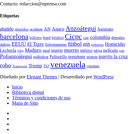
Contacto: redaccion@nprensa.com
Etiquetas
Anzoátegui
abatido
Anaco
AN
Asesinato
abatidos
accidente
Cicpc
barcelona
colombia
billetes
béisbol
cne
detenidos
brasil
fútbol
EEUU
El Tigre
gnb
Homicidio
diálogo
Enfrentamiento
gobierno
Maduro
muerto
Lechería
película
mud
muerte
méxico
pdvsa
lvbp
pnb
Polianzoátegui
puerto la cruz
Polisotillo
presidente
protesta
polibolivar
venezuela
robo
Trump
TSJ
vinotinto
Transporte
Diseñado por
Elegant Themes
| Desarrollado por
WordPress
Inicio
Biblioteca digital
Términos y condiciones de uso
Mapa de Sitio