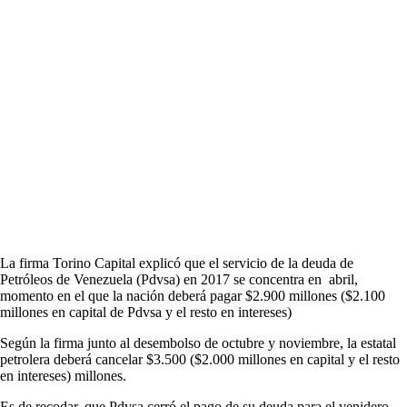
La firma Torino Capital explicó que el servicio de la deuda de
Petróleos de Venezuela (Pdvsa) en 2017 se concentra en abril,
momento en el que la nación deberá pagar $2.900 millones ($2.100
millones en capital de Pdvsa y el resto en intereses)
Según la firma junto al desembolso de octubre y noviembre, la estatal
petrolera deberá cancelar $3.500 ($2.000 millones en capital y el resto
en intereses) millones.
Es de recodar, que Pdvsa cerró el pago de su deuda para el venidero