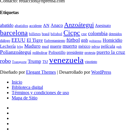
Contacto: redaccion@nprensa.com
Etiquetas
Anzoátegui
abatido
Anaco
AN
Asesinato
abatidos
accidente
Cicpc
barcelona
colombia
billetes
béisbol
cne
detenidos
brasil
fútbol
EEUU
El Tigre
gnb
Homicidio
diálogo
Enfrentamiento
gobierno
Maduro
muerto
Lechería
película
mud
muerte
méxico
pdvsa
lvbp
pnb
Polianzoátegui
puerto la cruz
Polisotillo
presidente
protesta
polibolivar
venezuela
robo
Trump
TSJ
vinotinto
Transporte
Diseñado por
Elegant Themes
| Desarrollado por
WordPress
Inicio
Biblioteca digital
Términos y condiciones de uso
Mapa de Sitio