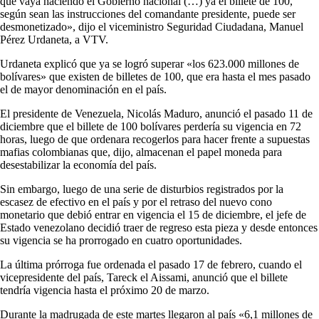
que vaya haciendo el Gobierno nacional (…) ya el billete de 100,
según sean las instrucciones del comandante presidente, puede ser
desmonetizado», dijo el viceministro Seguridad Ciudadana, Manuel
Pérez Urdaneta, a VTV.
Urdaneta explicó que ya se logró superar «los 623.000 millones de
bolívares» que existen de billetes de 100, que era hasta el mes pasado
el de mayor denominación en el país.
El presidente de Venezuela, Nicolás Maduro, anunció el pasado 11 de
diciembre que el billete de 100 bolívares perdería su vigencia en 72
horas, luego de que ordenara recogerlos para hacer frente a supuestas
mafias colombianas que, dijo, almacenan el papel moneda para
desestabilizar la economía del país.
Sin embargo, luego de una serie de disturbios registrados por la
escasez de efectivo en el país y por el retraso del nuevo cono
monetario que debió entrar en vigencia el 15 de diciembre, el jefe de
Estado venezolano decidió traer de regreso esta pieza y desde entonces
su vigencia se ha prorrogado en cuatro oportunidades.
La última prórroga fue ordenada el pasado 17 de febrero, cuando el
vicepresidente del país, Tareck el Aissami, anunció que el billete
tendría vigencia hasta el próximo 20 de marzo.
Durante la madrugada de este martes llegaron al país «6,1 millones de