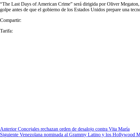
“The Last Days of American Crime” será dirigida por Oliver Megaton, q
golpe antes de que el gobierno de los Estados Unidos prepare una tecn
Compartir:
Tarifa:
Anterior
Concejales rechazan orden de desalojo contra Vita María
Siguiente
Venezolana nominada al Grammy Latino y los Hollywood M