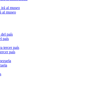
rá al museo
l país
ercer país
zuela