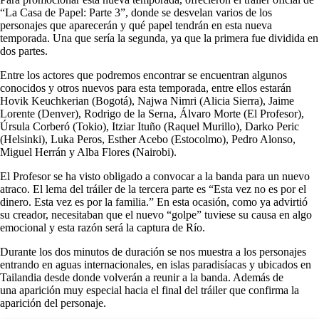
“La Casa de Papel: Parte 3”, donde se desvelan varios de los
personajes que aparecerán y qué papel tendrán en esta nueva
temporada. Una que sería la segunda, ya que la primera fue dividida en
dos partes.
Entre los actores que podremos encontrar se encuentran algunos
conocidos y otros nuevos para esta temporada, entre ellos estarán
Hovik Keuchkerian (Bogotá), Najwa Nimri (Alicia Sierra), Jaime
Lorente (Denver), Rodrigo de la Serna, Álvaro Morte (El Profesor),
Úrsula Corberó (Tokio), Itziar Ituño (Raquel Murillo), Darko Peric
(Helsinki), Luka Peros, Esther Acebo (Estocolmo), Pedro Alonso,
Miguel Herrán y Alba Flores (Nairobi).
El Profesor se ha visto obligado a convocar a la banda para un nuevo
atraco. El lema del tráiler de la tercera parte es “Esta vez no es por el
dinero. Esta vez es por la familia.” En esta ocasión, como ya advirtió
su creador, necesitaban que el nuevo “golpe” tuviese su causa en algo
emocional y esta razón será la captura de Río.
Durante los dos minutos de duración se nos muestra a los personajes
entrando en aguas internacionales, en islas paradisíacas y ubicados en
Tailandia desde donde volverán a reunir a la banda. Además de
una aparición muy especial hacia el final del tráiler que confirma la
aparición del personaje.