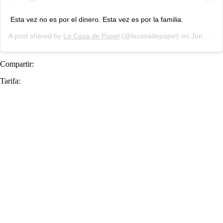
Esta vez no es por el dinero. Esta vez es por la familia.
A post shared by
La Casa de Papel
(@lacasadepapel) on
Jun 3, 2019 at 5:18am PDT
Compartir:
Tarifa: