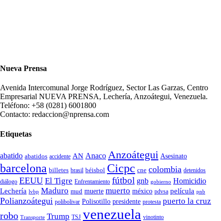
Nueva Prensa
Avenida Intercomunal Jorge Rodríguez, Sector Las Garzas, Centro
Empresarial NUEVA PRENSA, Lechería, Anzoátegui, Venezuela.
Teléfono: +58 (0281) 6001800
Contacto: redaccion@nprensa.com
Etiquetas
Anzoátegui
abatido
Anaco
AN
Asesinato
abatidos
accidente
Cicpc
barcelona
colombia
billetes
béisbol
cne
detenidos
brasil
fútbol
EEUU
El Tigre
gnb
Homicidio
diálogo
Enfrentamiento
gobierno
Maduro
muerto
Lechería
película
mud
muerte
méxico
pdvsa
lvbp
pnb
Polianzoátegui
puerto la cruz
Polisotillo
presidente
protesta
polibolivar
venezuela
robo
Trump
TSJ
vinotinto
Transporte