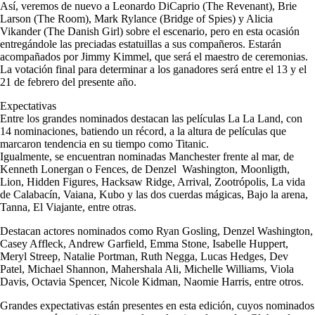
Así, veremos de nuevo a Leonardo DiCaprio (The Revenant), Brie
Larson (The Room), Mark Rylance (Bridge of Spies) y Alicia
Vikander (The Danish Girl) sobre el escenario, pero en esta ocasión
entregándole las preciadas estatuillas a sus compañeros. Estarán
acompañados por Jimmy Kimmel, que será el maestro de ceremonias.
La votación final para determinar a los ganadores será entre el 13 y el
21 de febrero del presente año.
Expectativas
Entre los grandes nominados destacan las películas La La Land, con
14 nominaciones, batiendo un récord, a la altura de películas que
marcaron tendencia en su tiempo como Titanic.
Igualmente, se encuentran nominadas Manchester frente al mar, de
Kenneth Lonergan o Fences, de Denzel Washington, Moonligth,
Lion, Hidden Figures, Hacksaw Ridge, Arrival, Zootrópolis, La vida
de Calabacín, Vaiana, Kubo y las dos cuerdas mágicas, Bajo la arena,
Tanna, El Viajante, entre otras.
Destacan actores nominados como Ryan Gosling, Denzel Washington,
Casey Affleck, Andrew Garfield, Emma Stone, Isabelle Huppert,
Meryl Streep, Natalie Portman, Ruth Negga, Lucas Hedges, Dev
Patel, Michael Shannon, Mahershala Ali, Michelle Williams, Viola
Davis, Octavia Spencer, Nicole Kidman, Naomie Harris, entre otros.
Grandes expectativas están presentes en esta edición, cuyos nominados