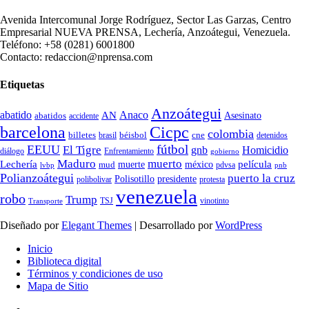
Avenida Intercomunal Jorge Rodríguez, Sector Las Garzas, Centro
Empresarial NUEVA PRENSA, Lechería, Anzoátegui, Venezuela.
Teléfono: +58 (0281) 6001800
Contacto: redaccion@nprensa.com
Etiquetas
Anzoátegui
abatido
Anaco
AN
Asesinato
abatidos
accidente
Cicpc
barcelona
colombia
billetes
béisbol
cne
detenidos
brasil
fútbol
EEUU
El Tigre
gnb
Homicidio
diálogo
Enfrentamiento
gobierno
Maduro
muerto
Lechería
película
mud
muerte
méxico
pdvsa
lvbp
pnb
Polianzoátegui
puerto la cruz
Polisotillo
presidente
protesta
polibolivar
venezuela
robo
Trump
TSJ
vinotinto
Transporte
Diseñado por
Elegant Themes
| Desarrollado por
WordPress
Inicio
Biblioteca digital
Términos y condiciones de uso
Mapa de Sitio