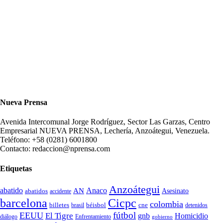
Nueva Prensa
Avenida Intercomunal Jorge Rodríguez, Sector Las Garzas, Centro
Empresarial NUEVA PRENSA, Lechería, Anzoátegui, Venezuela.
Teléfono: +58 (0281) 6001800
Contacto: redaccion@nprensa.com
Etiquetas
Anzoátegui
abatido
Anaco
AN
Asesinato
abatidos
accidente
Cicpc
barcelona
colombia
billetes
béisbol
cne
detenidos
brasil
fútbol
EEUU
El Tigre
gnb
Homicidio
diálogo
Enfrentamiento
gobierno