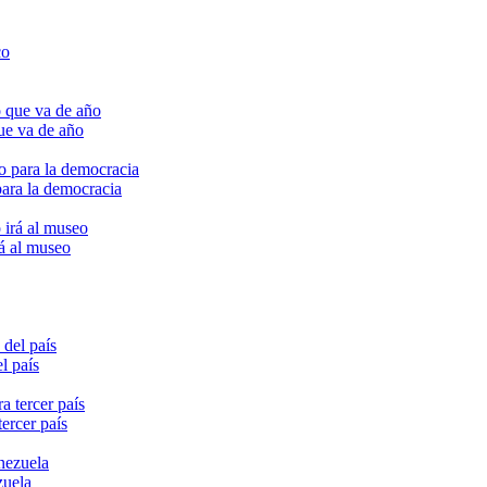
ue va de año
para la democracia
rá al museo
l país
ercer país
zuela