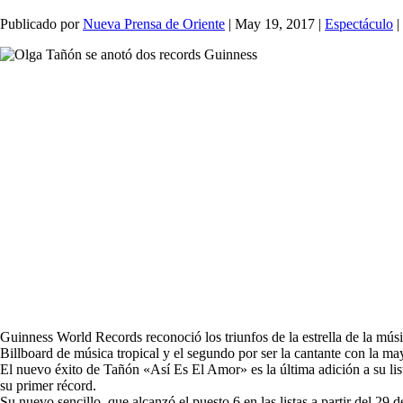
Publicado por
Nueva Prensa de Oriente
|
May 19, 2017
|
Espectáculo
|
Guinness World Records reconoció los triunfos de la estrella de la músic
Billboard de música tropical y el segundo por ser la cantante con la ma
El nuevo éxito de Tañón «Así Es El Amor» es la última adición a su l
su primer récord.
Su nuevo sencillo, que alcanzó el puesto 6 en las listas a partir del 