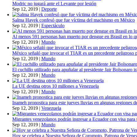
Modric no jugará ante el Levante por lesión
Sep 12, 2019
|
Deporte
Salma Hayek confesó que fue víctima del machismo en México
Sep 12, 2019
|
Espectáculo
Al menos 591 personas han muerto por dengue en Brasil en lo q
Sep 12, 2019
|
Mundo
México señaló que invocar el TIAR es un precedente peligroso 
Sep 12, 2019
|
Mundo
El cuchillo utilizado para apuñalar al presidente Jair Bolsonaro i
Sep 12, 2019
|
Mundo
La UE destina otros 10 millones a Venezuela
Sep 12, 2019
|
Mundo
Inameh pronostica para este jueves lluvias en algunas regiones de
Sep 12, 2019
|
Venezuela
Migrantes venezolanos podrán ingresar a Ecuador con visa para t
Sep 12, 2019
|
Mundo
Hoy se celebra a Nuestra Señora de Coromoto, Patrona de Vene