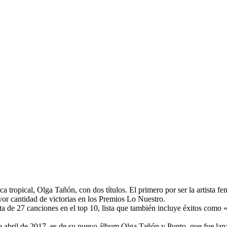
a tropical, Olga Tañón, con dos títulos. El primero por ser la artista fe
yor cantidad de victorias en los Premios Lo Nuestro.
ista de 27 canciones en el top 10, lista que también incluye éxitos c
29 de abril de 2017, es de su nuevo álbum Olga Tañón y Punto, que fue l