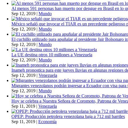
Al menos 591 personas han muerto por dengue en Brasil en lo q
Sep 12, 2019
|
Mundo
México señaló que invocar el TIAR es un precedente peligroso 
Sep 12, 2019
|
Mundo
El cuchillo utilizado para apuñalar al presidente Jair Bolsonaro i
Sep 12, 2019
|
Mundo
La UE destina otros 10 millones a Venezuela
Sep 12, 2019
|
Mundo
Inameh pronostica para este jueves lluvias en algunas regiones de
Sep 12, 2019
|
Venezuela
Migrantes venezolanos podrán ingresar a Ecuador con visa para t
Sep 12, 2019
|
Mundo
Hoy se celebra a Nuestra Señora de Coromoto, Patrona de Vene
Sep 11, 2019
|
Venezuela
OPEP: Producción petrolera venezolana baja a 712 mil barriles
Sep 11, 2019
|
Economía