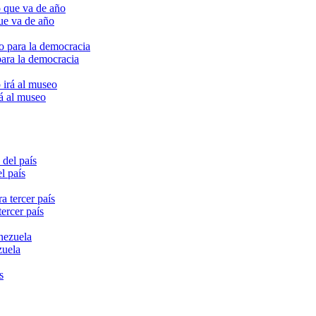
ue va de año
para la democracia
rá al museo
l país
ercer país
zuela