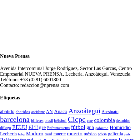
Nueva Prensa
Avenida Intercomunal Jorge Rodríguez, Sector Las Garzas, Centro
Empresarial NUEVA PRENSA, Lechería, Anzoátegui, Venezuela.
Teléfono: +58 (0281) 6001800
Contacto: redaccion@nprensa.com
Etiquetas
Anzoátegui
abatido
Anaco
AN
Asesinato
abatidos
accidente
Cicpc
barcelona
colombia
billetes
béisbol
cne
detenidos
brasil
fútbol
EEUU
El Tigre
gnb
Homicidio
diálogo
Enfrentamiento
gobierno
Maduro
muerto
Lechería
película
mud
muerte
méxico
pdvsa
lvbp
pnb
Polianzoátegui