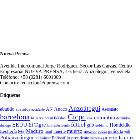
Nueva Prensa
Avenida Intercomunal Jorge Rodríguez, Sector Las Garzas, Centro
Empresarial NUEVA PRENSA, Lechería, Anzoátegui, Venezuela.
Teléfono: +58 (0281) 6001800
Contacto: redaccion@nprensa.com
Etiquetas
Anzoátegui
abatido
Anaco
AN
Asesinato
abatidos
accidente
Cicpc
barcelona
colombia
billetes
béisbol
cne
detenidos
brasil
fútbol
EEUU
El Tigre
gnb
Homicidio
diálogo
Enfrentamiento
gobierno
Maduro
muerto
Lechería
película
mud
muerte
méxico
pdvsa
lvbp
pnb
Polianzoátegui
puerto la cruz
Polisotillo
presidente
protesta
polibolivar