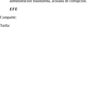
administración fraudulenta, acusada de corrupción.
EFE
Compartir:
Tarifa: