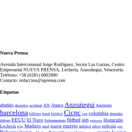
Nueva Prensa
Avenida Intercomunal Jorge Rodríguez, Sector Las Garzas, Centro
Empresarial NUEVA PRENSA, Lechería, Anzoátegui, Venezuela.
Teléfono: +58 (0281) 6001800
Contacto: redaccion@nprensa.com
Etiquetas
Anzoátegui
abatido
Anaco
AN
Asesinato
abatidos
accidente
Cicpc
barcelona
colombia
billetes
béisbol
cne
detenidos
brasil
fútbol
EEUU
El Tigre
gnb
Homicidio
diálogo
Enfrentamiento
gobierno
Maduro
muerto
Lechería
película
mud
muerte
méxico
pdvsa
lvbp
pnb
Polianzoátegui