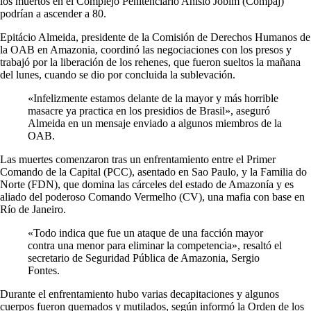
los muertos en el Complejo Penitenciario Anísio Jobim (Compaj)
podrían a ascender a 80.
Epitácio Almeida, presidente de la Comisión de Derechos Humanos de
la OAB en Amazonia, coordinó las negociaciones con los presos y
trabajó por la liberación de los rehenes, que fueron sueltos la mañana
del lunes, cuando se dio por concluida la sublevación.
«Infelizmente estamos delante de la mayor y más horrible
masacre ya practica en los presidios de Brasil», aseguró
Almeida en un mensaje enviado a algunos miembros de la
OAB.
Las muertes comenzaron tras un enfrentamiento entre el Primer
Comando de la Capital (PCC), asentado en Sao Paulo, y la Familia do
Norte (FDN), que domina las cárceles del estado de Amazonía y es
aliado del poderoso Comando Vermelho (CV), una mafia con base en
Río de Janeiro.
«Todo indica que fue un ataque de una facción mayor
contra una menor para eliminar la competencia», resaltó el
secretario de Seguridad Pública de Amazonia, Sergio
Fontes.
Durante el enfrentamiento hubo varias decapitaciones y algunos
cuerpos fueron quemados y mutilados, según informó la Orden de los