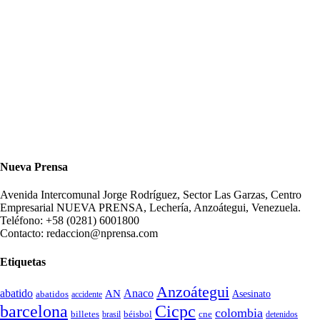
Nueva Prensa
Avenida Intercomunal Jorge Rodríguez, Sector Las Garzas, Centro
Empresarial NUEVA PRENSA, Lechería, Anzoátegui, Venezuela.
Teléfono: +58 (0281) 6001800
Contacto: redaccion@nprensa.com
Etiquetas
Anzoátegui
abatido
Anaco
AN
Asesinato
abatidos
accidente
Cicpc
barcelona
colombia
billetes
béisbol
cne
detenidos
brasil