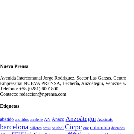
Nueva Prensa
Avenida Intercomunal Jorge Rodríguez, Sector Las Garzas, Centro
Empresarial NUEVA PRENSA, Lechería, Anzoátegui, Venezuela.
Teléfono: +58 (0281) 6001800
Contacto: redaccion@nprensa.com
Etiquetas
Anzoátegui
abatido
Anaco
AN
Asesinato
abatidos
accidente
Cicpc
barcelona
colombia
billetes
béisbol
cne
detenidos
brasil