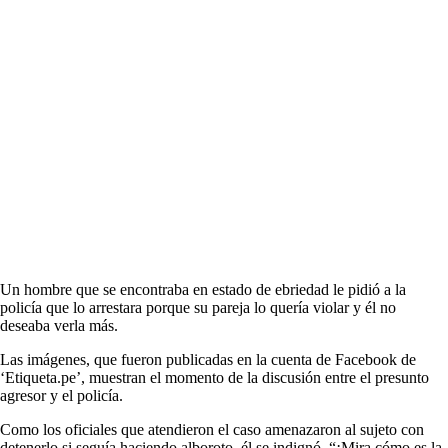
Un hombre que se encontraba en estado de ebriedad le pidió a la
policía que lo arrestara porque su pareja lo quería violar y él no
deseaba verla más.
Las imágenes, que fueron publicadas en la cuenta de Facebook de
‘Etiqueta.pe’, muestran el momento de la discusión entre el presunto
agresor y el policía.
Como los oficiales que atendieron el caso amenazaron al sujeto con
detenerlo si seguía haciendo alboroto, él se indignó. “¡Mira cómo es la