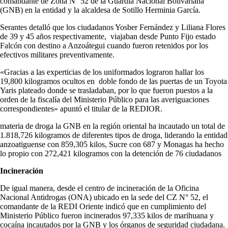
comandante de Zona N° 52 de la Guardia Nacional Bolivariana
(GNB) en la entidad y la alcaldesa de Sotillo Herminia García.
Serantes detalló que los ciudadanos Yosber Fernández y Liliana Flores
de 39 y 45 años respectivamente, viajaban desde Punto Fijo estado
Falcón con destino a Anzoátegui cuando fueron retenidos por los
efectivos militares preventivamente.
«Gracias a las experticias de los uniformados lograron hallar los
19,800 kilogramos ocultos en doble fondo de las puertas de un Toyota
Yaris plateado donde se trasladaban, por lo que fueron puestos a la
orden de la fiscalía del Ministerio Público para las averiguaciones
correspondientes» apuntó el titular de la REDIOR.
materia de droga la GNB en la región oriental ha incautado un total de
1.818,726 kilogramos de diferentes tipos de droga, liderando la entidad
anzoatiguense con 859,305 kilos, Sucre con 687 y Monagas ha hecho
lo propio con 272,421 kilogramos con la detención de 76 ciudadanos
Incineración
De igual manera, desde el centro de incineración de la Oficina
Nacional Antidrogas (ONA) ubicado en la sede del CZ N° 52, el
comandante de la REDI Oriente indicó que en cumplimiento del
Ministerio Público fueron incinerados 97,335 kilos de marihuana y
cocaína incautados por la GNB y los órganos de seguridad ciudadana.