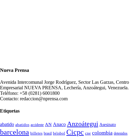
Nueva Prensa
Avenida Intercomunal Jorge Rodríguez, Sector Las Garzas, Centro
Empresarial NUEVA PRENSA, Lechería, Anzoátegui, Venezuela.
Teléfono: +58 (0281) 6001800
Contacto: redaccion@nprensa.com
Etiquetas
Anzoátegui
abatido
Anaco
AN
Asesinato
abatidos
accidente
Cicpc
barcelona
colombia
billetes
béisbol
cne
detenidos
brasil