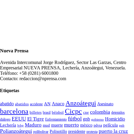
Nueva Prensa
Avenida Intercomunal Jorge Rodríguez, Sector Las Garzas, Centro
Empresarial NUEVA PRENSA, Lechería, Anzoátegui, Venezuela.
Teléfono: +58 (0281) 6001800
Contacto: redaccion@nprensa.com
Etiquetas
Anzoátegui
abatido
Anaco
AN
Asesinato
abatidos
accidente
Cicpc
barcelona
colombia
billetes
béisbol
cne
detenidos
brasil
fútbol
EEUU
El Tigre
gnb
Homicidio
diálogo
Enfrentamiento
gobierno
Maduro
muerto
Lechería
película
mud
muerte
méxico
pdvsa
lvbp
pnb
Polianzoátegui
puerto la cruz
Polisotillo
presidente
protesta
polibolivar