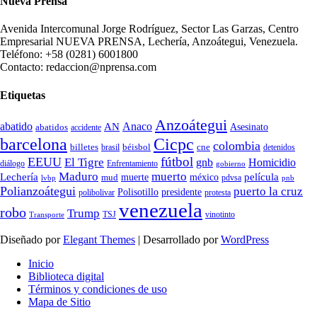
Nueva Prensa
Avenida Intercomunal Jorge Rodríguez, Sector Las Garzas, Centro
Empresarial NUEVA PRENSA, Lechería, Anzoátegui, Venezuela.
Teléfono: +58 (0281) 6001800
Contacto: redaccion@nprensa.com
Etiquetas
Anzoátegui
abatido
Anaco
AN
Asesinato
abatidos
accidente
Cicpc
barcelona
colombia
billetes
béisbol
cne
detenidos
brasil
fútbol
EEUU
El Tigre
gnb
Homicidio
diálogo
Enfrentamiento
gobierno
Maduro
muerto
Lechería
película
mud
muerte
méxico
pdvsa
lvbp
pnb
Polianzoátegui
puerto la cruz
Polisotillo
presidente
protesta
polibolivar
venezuela
robo
Trump
TSJ
vinotinto
Transporte
Diseñado por
Elegant Themes
| Desarrollado por
WordPress
Inicio
Biblioteca digital
Términos y condiciones de uso
Mapa de Sitio