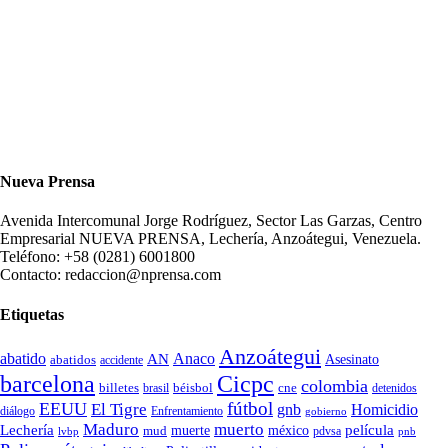
Nueva Prensa
Avenida Intercomunal Jorge Rodríguez, Sector Las Garzas, Centro
Empresarial NUEVA PRENSA, Lechería, Anzoátegui, Venezuela.
Teléfono: +58 (0281) 6001800
Contacto: redaccion@nprensa.com
Etiquetas
Anzoátegui
abatido
Anaco
AN
Asesinato
abatidos
accidente
Cicpc
barcelona
colombia
billetes
béisbol
cne
detenidos
brasil
fútbol
EEUU
El Tigre
gnb
Homicidio
diálogo
Enfrentamiento
gobierno
Maduro
muerto
Lechería
película
mud
muerte
méxico
pdvsa
lvbp
pnb