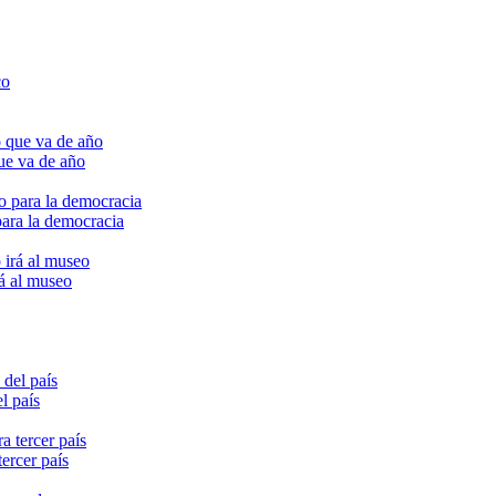
ue va de año
para la democracia
rá al museo
l país
ercer país