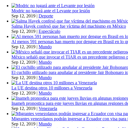
Modric no jugará ante el Levante por lesión
Sep 12, 2019
|
Deporte
Salma Hayek confesó que fue víctima del machismo en México
Sep 12, 2019
|
Espectáculo
Al menos 591 personas han muerto por dengue en Brasil en lo q
Sep 12, 2019
|
Mundo
México señaló que invocar el TIAR es un precedente peligroso 
Sep 12, 2019
|
Mundo
El cuchillo utilizado para apuñalar al presidente Jair Bolsonaro i
Sep 12, 2019
|
Mundo
La UE destina otros 10 millones a Venezuela
Sep 12, 2019
|
Mundo
Inameh pronostica para este jueves lluvias en algunas regiones de
Sep 12, 2019
|
Venezuela
Migrantes venezolanos podrán ingresar a Ecuador con visa para t
Sep 12, 2019
|
Mundo