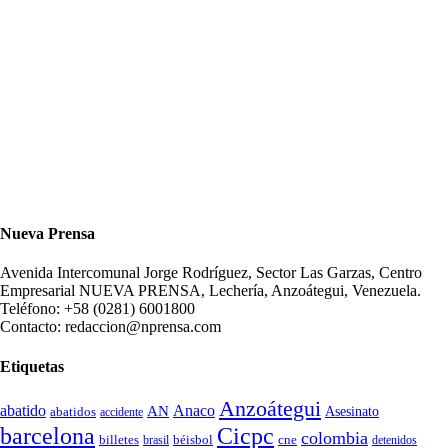
Nueva Prensa
Avenida Intercomunal Jorge Rodríguez, Sector Las Garzas, Centro
Empresarial NUEVA PRENSA, Lechería, Anzoátegui, Venezuela.
Teléfono: +58 (0281) 6001800
Contacto: redaccion@nprensa.com
Etiquetas
Anzoátegui
abatido
Anaco
AN
Asesinato
abatidos
accidente
Cicpc
barcelona
colombia
billetes
béisbol
cne
detenidos
brasil