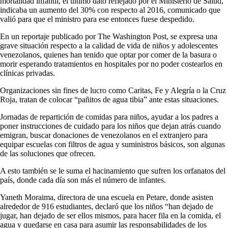
mortalidad infantil, el último dato reflejado por el Ministerio de Salud,
indicaba un aumento del 30% con respecto al 2016, comunicado que
valió para que el ministro para ese entonces fuese despedido.
En un reportaje publicado por The Washington Post, se expresa una
grave situación respecto a la calidad de vida de niños y adolescentes
venezolanos, quienes han tenido que optar por comer de la basura o
morir esperando tratamientos en hospitales por no poder costearlos en
clínicas privadas.
Organizaciones sin fines de lucro como Caritas, Fe y Alegría o la Cruz
Roja, tratan de colocar “pañitos de agua tibia” ante estas situaciones.
Jornadas de repartición de comidas para niños, ayudar a los padres a
poner instrucciones de cuidado para los niños que dejan atrás cuando
emigran, buscar donaciones de venezolanos en el extranjero para
equipar escuelas con filtros de agua y suministros básicos, son algunas
de las soluciones que ofrecen.
A esto también se le suma el hacinamiento que sufren los orfanatos del
país, donde cada día son más el número de infantes.
Yaneth Moraima, directora de una escuela en Petare, donde asisten
alrededor de 916 estudiantes, declaró que los niños “han dejado de
jugar, han dejado de ser ellos mismos, para hacer fila en la comida, el
agua y quedarse en casa para asumir las responsabilidades de los