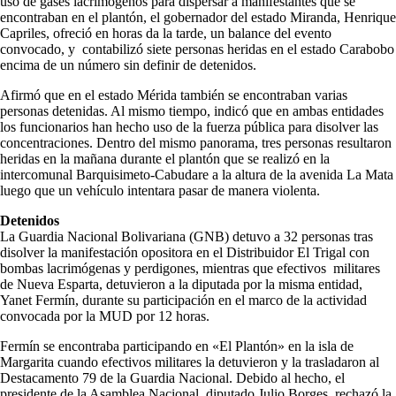
uso de gases lacrimógenos para dispersar a manifestantes que se
encontraban en el plantón, el gobernador del estado Miranda, Henrique
Capriles, ofreció en horas da la tarde, un balance del evento
convocado, y contabilizó siete personas heridas en el estado Carabobo
encima de un número sin definir de detenidos.
Afirmó que en el estado Mérida también se encontraban varias
personas detenidas. Al mismo tiempo, indicó que en ambas entidades
los funcionarios han hecho uso de la fuerza pública para disolver las
concentraciones. Dentro del mismo panorama, tres personas resultaron
heridas en la mañana durante el plantón que se realizó en la
intercomunal Barquisimeto-Cabudare a la altura de la avenida La Mata
luego que un vehículo intentara pasar de manera violenta.
Detenidos
La Guardia Nacional Bolivariana (GNB) detuvo a 32 personas tras
disolver la manifestación opositora en el Distribuidor El Trigal con
bombas lacrimógenas y perdigones, mientras que efectivos militares
de Nueva Esparta, detuvieron a la diputada por la misma entidad,
Yanet Fermín, durante su participación en el marco de la actividad
convocada por la MUD por 12 horas.
Fermín se encontraba participando en «El Plantón» en la isla de
Margarita cuando efectivos militares la detuvieron y la trasladaron al
Destacamento 79 de la Guardia Nacional. Debido al hecho, el
presidente de la Asamblea Nacional, diputado Julio Borges, rechazó la