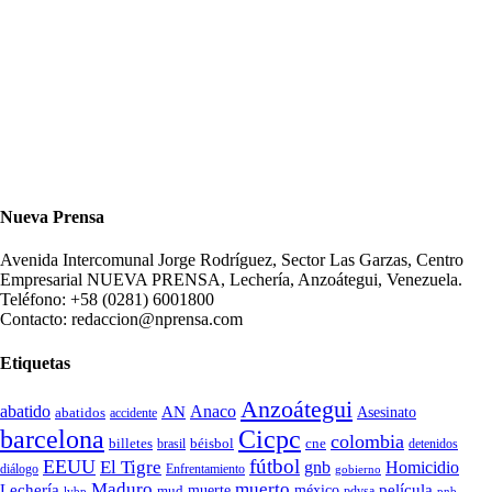
Nueva Prensa
Avenida Intercomunal Jorge Rodríguez, Sector Las Garzas, Centro
Empresarial NUEVA PRENSA, Lechería, Anzoátegui, Venezuela.
Teléfono: +58 (0281) 6001800
Contacto: redaccion@nprensa.com
Etiquetas
Anzoátegui
abatido
Anaco
AN
Asesinato
abatidos
accidente
Cicpc
barcelona
colombia
billetes
béisbol
cne
detenidos
brasil
fútbol
EEUU
El Tigre
gnb
Homicidio
diálogo
Enfrentamiento
gobierno
Maduro
muerto
Lechería
película
mud
muerte
méxico
pdvsa
lvbp
pnb