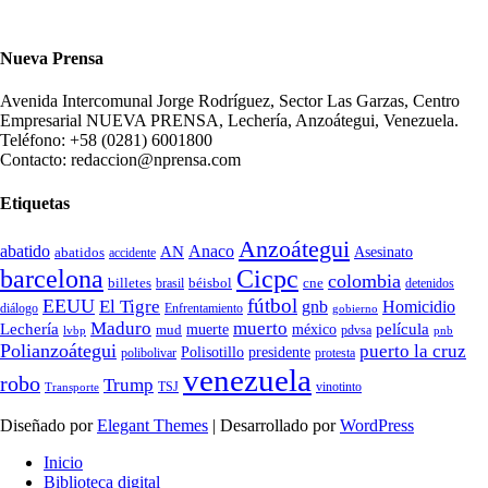
Nueva Prensa
Avenida Intercomunal Jorge Rodríguez, Sector Las Garzas, Centro
Empresarial NUEVA PRENSA, Lechería, Anzoátegui, Venezuela.
Teléfono: +58 (0281) 6001800
Contacto: redaccion@nprensa.com
Etiquetas
Anzoátegui
abatido
Anaco
AN
Asesinato
abatidos
accidente
Cicpc
barcelona
colombia
billetes
béisbol
cne
detenidos
brasil
fútbol
EEUU
El Tigre
gnb
Homicidio
diálogo
Enfrentamiento
gobierno
Maduro
muerto
Lechería
película
mud
muerte
méxico
pdvsa
lvbp
pnb
Polianzoátegui
puerto la cruz
Polisotillo
presidente
protesta
polibolivar
venezuela
robo
Trump
TSJ
vinotinto
Transporte
Diseñado por
Elegant Themes
| Desarrollado por
WordPress
Inicio
Biblioteca digital