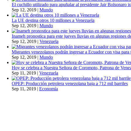
El cuchillo utilizado para apuñalar al presidente Jair Bolsonaro i
Sep 12, 2019
|
Mundo
La UE destina otros 10 millones a Venezuela
Sep 12, 2019
|
Mundo
Inameh pronostica para este jueves lluvias en algunas regiones de
Sep 12, 2019
|
Venezuela
Migrantes venezolanos podrán ingresar a Ecuador con visa para t
Sep 12, 2019
|
Mundo
Hoy se celebra a Nuestra Señora de Coromoto, Patrona de Vene
Sep 11, 2019
|
Venezuela
OPEP: Producción petrolera venezolana baja a 712 mil barriles
Sep 11, 2019
|
Economía