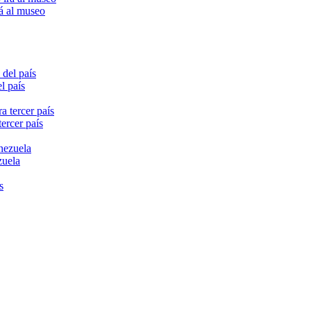
rá al museo
l país
ercer país
zuela