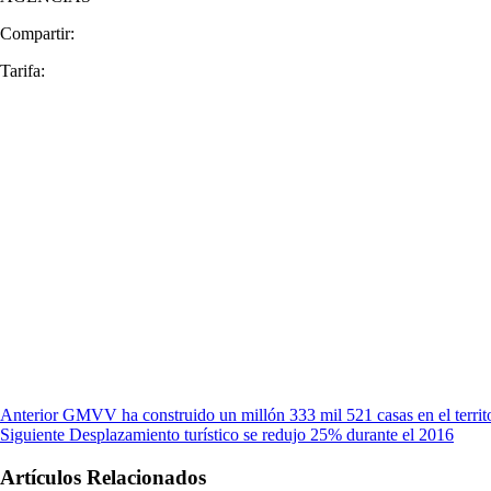
Compartir:
Tarifa:
Anterior
GMVV ha construido un millón 333 mil 521 casas en el territo
Siguiente
Desplazamiento turístico se redujo 25% durante el 2016
Artículos Relacionados