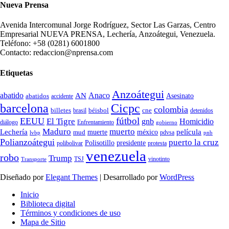
Nueva Prensa
Avenida Intercomunal Jorge Rodríguez, Sector Las Garzas, Centro
Empresarial NUEVA PRENSA, Lechería, Anzoátegui, Venezuela.
Teléfono: +58 (0281) 6001800
Contacto: redaccion@nprensa.com
Etiquetas
Anzoátegui
abatido
Anaco
AN
Asesinato
abatidos
accidente
Cicpc
barcelona
colombia
billetes
béisbol
cne
detenidos
brasil
fútbol
EEUU
El Tigre
gnb
Homicidio
diálogo
Enfrentamiento
gobierno
Maduro
muerto
Lechería
película
mud
muerte
méxico
pdvsa
lvbp
pnb
Polianzoátegui
puerto la cruz
Polisotillo
presidente
protesta
polibolivar
venezuela
robo
Trump
TSJ
vinotinto
Transporte
Diseñado por
Elegant Themes
| Desarrollado por
WordPress
Inicio
Biblioteca digital
Términos y condiciones de uso
Mapa de Sitio