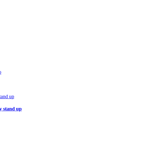
o
y stand up