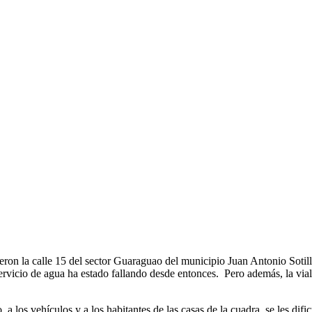
eron la calle 15 del sector Guaraguao del municipio Juan Antonio Sotill
ervicio de agua ha estado fallando desde entonces. Pero además, la via
 a los vehículos y a los habitantes de las casas de la cuadra, se les difi