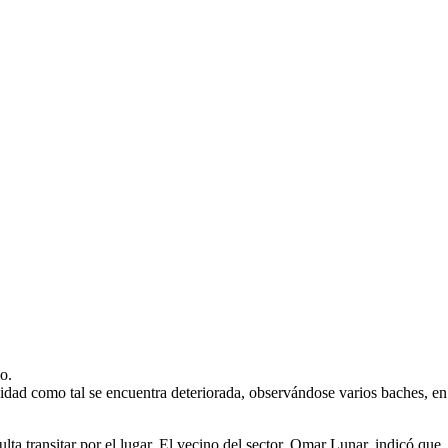
o.
lidad como tal se encuentra deteriorada, observándose varios baches, en
culta transitar por el lugar. El vecino del sector, Omar Lunar, indicó que