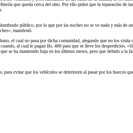
refinería que queda cerca del sitio. Por ello piden que la reparación de 
n.
umbrado público, por lo que por las noches no se ve nada y más de uno 
oches», manifestó.
bano, el cual no pasa por dicha comunidad, alegando que no los visita 
ando, al cual le pagan Bs. 400 para que se lleve los desperdicios. «Si
o que se ha mantenido baja en los últimos meses, pero que debido a la fa
, para evitar que los vehículos se deterioren al pasar por los huecos q