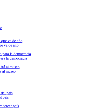
ue va de año
para la democracia
rá al museo
l país