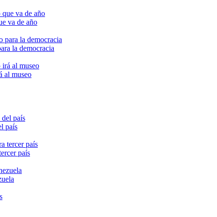
ue va de año
para la democracia
rá al museo
l país
ercer país
zuela