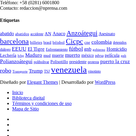
Teléfono: +58 (0281) 6001800
Contacto: redaccion@nprensa.com
Etiquetas
Anzoátegui
abatido
Anaco
AN
Asesinato
abatidos
accidente
Cicpc
barcelona
colombia
billetes
béisbol
cne
detenidos
brasil
fútbol
EEUU
El Tigre
gnb
Homicidio
diálogo
Enfrentamiento
gobierno
Maduro
muerto
Lechería
película
mud
muerte
méxico
pdvsa
lvbp
pnb
Polianzoátegui
puerto la cruz
Polisotillo
presidente
protesta
polibolivar
venezuela
robo
Trump
TSJ
vinotinto
Transporte
Diseñado por
Elegant Themes
| Desarrollado por
WordPress
Inicio
Biblioteca digital
Términos y condiciones de uso
Mapa de Sitio