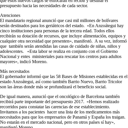
que estos nuevos cargos se enfocarán en recibir y destinar el
presupuesto hacia las necesidades de cada sector.
Atenciones
El mandatario regional anunció que casi mil millones de bolívares
serán destinados para los geriátricos del estado. «En Anzoátegui hay
cinco instituciones para personas de la tercera edad. Todos ellos
recibirán su dotación de recursos, que incluye alimentación, equipos y
cualquier otra necesidad que presenten», manifestó. A su vez, informó
que también serán atendidas las casas de cuidado de niñas, niños y
adolescentes. «Esta labor se realiza en conjunto con el Gobierno
Nacional y entes ministeriales para rescatar los centros para adultos
mayores», indicó Moreno.
Más necesitados
El gobernador informó que las 58 Bases de Misiones establecidas en el
estado Anzoátegui, así como también Barrio Nuevo, Barrio Tricolor
son las áreas donde más se profundizará el beneficio social.
De igual manera, aunució que el oncológico de Barcelona también
recibirá parte importante del presupuesto 2017. «Hemos realizado
recorridos para constatar las carencias de ese establecimiento.
Invitamos a los pacientes hacer una lista de los medicamentos más
necesitados para que los empresarios de Panamá y España los traigan.
No estarán en el mercado nacional, pero en otros países sí hay»,
manifestó Moreno.