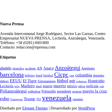
Nueva Prensa
Avenida Intercomunal Jorge Rodríguez, Sector Las Garzas, Centro
Empresarial NUEVA PRENSA, Lechería, Anzoátegui, Venezuela.
Teléfono: +58 (0281) 6001800
Contacto: redaccion@nprensa.com
Etiquetas
Anzoátegui
abatido
Anaco
AN
Asesinato
abatidos
accidente
Cicpc
barcelona
colombia
billetes
béisbol
cne
detenidos
brasil
fútbol
EEUU
El Tigre
gnb
Homicidio
diálogo
Enfrentamiento
gobierno
Maduro
muerto
Lechería
película
mud
muerte
méxico
pdvsa
lvbp
pnb
Polianzoátegui
puerto la cruz
Polisotillo
presidente
protesta
polibolivar
venezuela
robo
Trump
TSJ
vinotinto
Transporte
Diseñado por
Elegant Themes
| Desarrollado por
WordPress