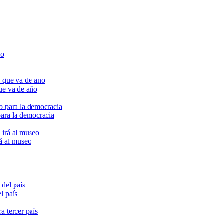
ue va de año
para la democracia
rá al museo
l país