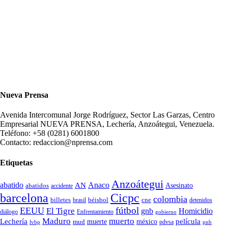
Nueva Prensa
Avenida Intercomunal Jorge Rodríguez, Sector Las Garzas, Centro
Empresarial NUEVA PRENSA, Lechería, Anzoátegui, Venezuela.
Teléfono: +58 (0281) 6001800
Contacto: redaccion@nprensa.com
Etiquetas
Anzoátegui
abatido
Anaco
AN
Asesinato
abatidos
accidente
Cicpc
barcelona
colombia
billetes
béisbol
cne
detenidos
brasil
fútbol
EEUU
El Tigre
gnb
Homicidio
diálogo
Enfrentamiento
gobierno
Maduro
muerto
Lechería
película
mud
muerte
méxico
pdvsa
lvbp
pnb