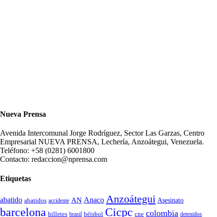
Nueva Prensa
Avenida Intercomunal Jorge Rodríguez, Sector Las Garzas, Centro
Empresarial NUEVA PRENSA, Lechería, Anzoátegui, Venezuela.
Teléfono: +58 (0281) 6001800
Contacto: redaccion@nprensa.com
Etiquetas
Anzoátegui
abatido
Anaco
AN
Asesinato
abatidos
accidente
Cicpc
barcelona
colombia
billetes
béisbol
cne
detenidos
brasil