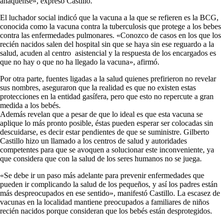
anaquense», expresó Castillo.
El luchador social indicó que la vacuna a la que se refieren es la BCG,
conocida como la vacuna contra la tuberculosis que protege a los bebes
contra las enfermedades pulmonares. «Conozco de casos en los que los
recién nacidos salen del hospital sin que se haya sin ese reguardo a la
salud, acuden al centro asistencial y la respuesta de los encargados es
que no hay o que no ha llegado la vacuna», afirmó.
Por otra parte, fuentes ligadas a la salud quienes prefirieron no revelar
sus nombres, aseguraron que la realidad es que no existen estas
protecciones en la entidad gasífera, pero que esto no repercute a gran
medida a los bebés.
Además revelan que a pesar de que lo ideal es que esta vacuna se
aplique lo más pronto posible, éstas pueden esperar ser colocadas sin
descuidarse, es decir estar pendientes de que se suministre. Gilberto
Castillo hizo un llamado a los centros de salud y autoridades
competentes para que se avoquen a solucionar este inconveniente, ya
que considera que con la salud de los seres humanos no se juega.
«Se debe ir un paso más adelante para prevenir enfermedades que
pueden ir complicando la salud de los pequeños, y así los padres están
más despreocupados en ese sentido», manifestó Castillo. La escasez de
vacunas en la localidad mantiene preocupados a familiares de niños
recién nacidos porque consideran que los bebés están desprotegidos.