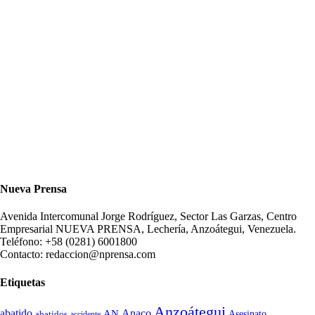
Nueva Prensa
Avenida Intercomunal Jorge Rodríguez, Sector Las Garzas, Centro
Empresarial NUEVA PRENSA, Lechería, Anzoátegui, Venezuela.
Teléfono: +58 (0281) 6001800
Contacto: redaccion@nprensa.com
Etiquetas
Anzoátegui
abatido
Anaco
AN
Asesinato
abatidos
accidente