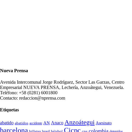
Nueva Prensa
Avenida Intercomunal Jorge Rodríguez, Sector Las Garzas, Centro
Empresarial NUEVA PRENSA, Lechería, Anzoátegui, Venezuela.
Teléfono: +58 (0281) 6001800
Contacto: redaccion@nprensa.com
Etiquetas
Anzoátegui
abatido
Anaco
AN
Asesinato
abatidos
accidente
Cicpc
barcelona
colombia
billetes
béisbol
cne
detenidos
brasil