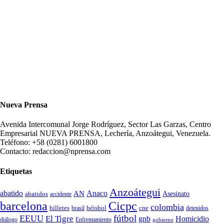
Nueva Prensa
Avenida Intercomunal Jorge Rodríguez, Sector Las Garzas, Centro
Empresarial NUEVA PRENSA, Lechería, Anzoátegui, Venezuela.
Teléfono: +58 (0281) 6001800
Contacto: redaccion@nprensa.com
Etiquetas
Anzoátegui
abatido
Anaco
AN
Asesinato
abatidos
accidente
Cicpc
barcelona
colombia
billetes
béisbol
cne
detenidos
brasil
fútbol
EEUU
El Tigre
gnb
Homicidio
diálogo
Enfrentamiento
gobierno