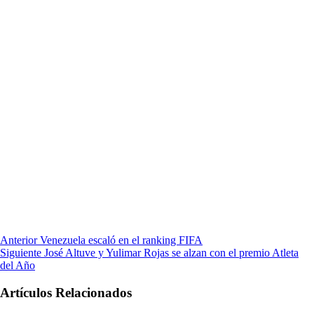
Anterior
Venezuela escaló en el ranking FIFA
Siguiente
José Altuve y Yulimar Rojas se alzan con el premio Atleta
del Año
Artículos Relacionados