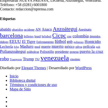
Empresarial NUEVA PRENSA, Lechería, Anzoátegui, Venezuela.
Teléfono: +58 (0281) 6001800
Contacto: redaccion@nprensa.com
Etiquetas
Anzoátegui
abatido
Anaco
AN
Asesinato
abatidos
accidente
Cicpc
barcelona
colombia
billetes
béisbol
cne
detenidos
brasil
fútbol
EEUU
El Tigre
gnb
Homicidio
diálogo
Enfrentamiento
gobierno
Maduro
muerto
Lechería
película
mud
muerte
méxico
pdvsa
lvbp
pnb
Polianzoátegui
puerto la cruz
Polisotillo
presidente
protesta
polibolivar
venezuela
robo
Trump
TSJ
vinotinto
Transporte
Diseñado por
Elegant Themes
| Desarrollado por
WordPress
Inicio
Biblioteca digital
Términos y condiciones de uso
Mapa de Sitio