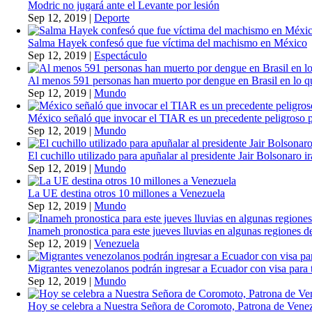
Modric no jugará ante el Levante por lesión
Sep 12, 2019
|
Deporte
Salma Hayek confesó que fue víctima del machismo en México
Sep 12, 2019
|
Espectáculo
Al menos 591 personas han muerto por dengue en Brasil en lo q
Sep 12, 2019
|
Mundo
México señaló que invocar el TIAR es un precedente peligroso 
Sep 12, 2019
|
Mundo
El cuchillo utilizado para apuñalar al presidente Jair Bolsonaro i
Sep 12, 2019
|
Mundo
La UE destina otros 10 millones a Venezuela
Sep 12, 2019
|
Mundo
Inameh pronostica para este jueves lluvias en algunas regiones de
Sep 12, 2019
|
Venezuela
Migrantes venezolanos podrán ingresar a Ecuador con visa para t
Sep 12, 2019
|
Mundo
Hoy se celebra a Nuestra Señora de Coromoto, Patrona de Vene