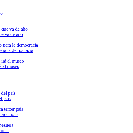
ue va de año
para la democracia
rá al museo
l país
ercer país
zuela