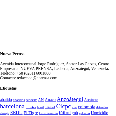
Nueva Prensa
Avenida Intercomunal Jorge Rodríguez, Sector Las Garzas, Centro
Empresarial NUEVA PRENSA, Lechería, Anzoátegui, Venezuela.
Teléfono: +58 (0281) 6001800
Contacto: redaccion@nprensa.com
Etiquetas
Anzoátegui
abatido
Anaco
AN
Asesinato
abatidos
accidente
Cicpc
barcelona
colombia
billetes
béisbol
cne
detenidos
brasil
fútbol
EEUU
El Tigre
gnb
Homicidio
diálogo
Enfrentamiento
gobierno