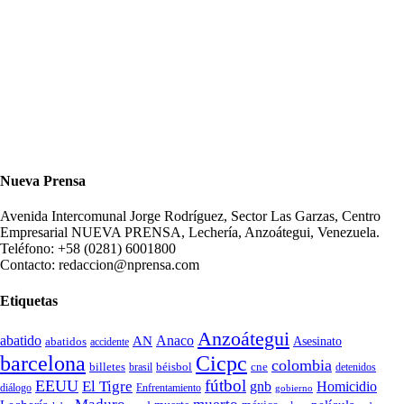
Nueva Prensa
Avenida Intercomunal Jorge Rodríguez, Sector Las Garzas, Centro
Empresarial NUEVA PRENSA, Lechería, Anzoátegui, Venezuela.
Teléfono: +58 (0281) 6001800
Contacto: redaccion@nprensa.com
Etiquetas
Anzoátegui
abatido
Anaco
AN
Asesinato
abatidos
accidente
Cicpc
barcelona
colombia
billetes
béisbol
cne
detenidos
brasil
fútbol
EEUU
El Tigre
gnb
Homicidio
diálogo
Enfrentamiento
gobierno